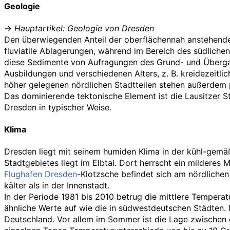
Geologie
→
Hauptartikel
: Geologie von Dresden
Den überwiegenden Anteil der oberflächennah anstehenden
fluviatile Ablagerungen, während im Bereich des südlic
diese Sedimente von Aufragungen des Grund- und Übergang
Ausbildungen und verschiedenen Alters, z.
B. kreidezeitli
höher gelegenen nördlichen Stadtteilen stehen außerdem 
Das dominierende tektonische Element ist die Lausitzer St
Dresden in typischer Weise.
Klima
Dresden liegt mit seinem humiden Klima in der kühl-gemä
Stadtgebietes liegt im Elbtal. Dort herrscht ein mildere
Flughafen Dresden
-Klotzsche befindet sich am nördliche
kälter als in der Innenstadt.
In der Periode 1981 bis 2010 betrug die mittlere Temperat
ähnliche Werte auf wie die in südwestdeutschen Städten. 
Deutschland. Vor allem im Sommer ist die Lage zwischen