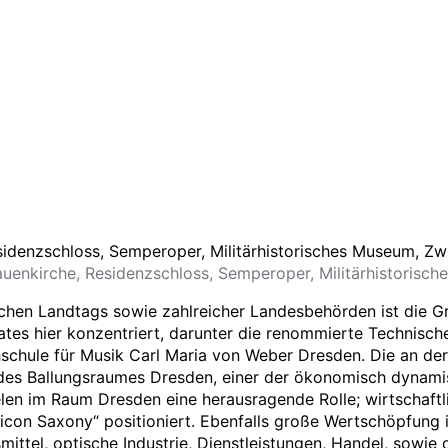
auenkirche, Residenzschloss, Semperoper, Militärhistoris
schen Landtags sowie zahlreicher Landesbehörden ist die 
tes hier konzentriert, darunter die renommierte Technische
schule für Musik Carl Maria von Weber Dresden. Die an de
 des Ballungsraumes Dresden, einer der ökonomisch dynami
len im Raum Dresden eine herausragende Rolle; wirtschaftl
ilicon Saxony“ positioniert. Ebenfalls große Wertschöpfun
ttel, optische Industrie, Dienstleistungen, Handel, sowie