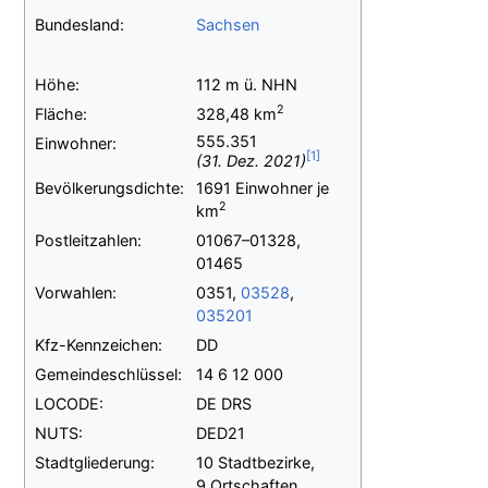
Bundesland:
Sachsen
Höhe:
112
m ü.
NHN
2
Fläche:
328,48
km
555.351
Einwohner:
(31.
Dez.
2021)
Bevölkerungsdichte:
1691
Einwohner je
2
km
Postleitzahlen:
01067–01328,
01465
Vorwahlen:
0351,
03528
,
035201
Kfz-Kennzeichen:
DD
Gemeindeschlüssel:
14
6
12
000
LOCODE:
DE DRS
NUTS:
DED21
Stadtgliederung:
10 Stadtbezirke,
9 Ortschaften