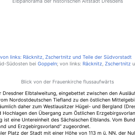
Elbpanorama der historischen Altstadt Dresdens
Süd-Südosten bei
Goppeln
; von links:
Räcknitz
,
Zschertnitz
u
Blick von der Frauenkirche flussaufwärts
r Dresdner Elbtalweitung, eingebettet zwischen den Auslä
m Nordostdeutschen Tiefland zu den östlichen Mittelgebi
räumlich daher zum Westlausitzer Hügel- und Bergland (Dr
d Hochlagen den Übergang zum Östlichen Erzgebirgsvorlan
g ist eine Untereinheit des Sächsischen Elblands. Vom Bun
and und Erzgebirgsvorland“ zugeordnet.
aler Platz der Stadt mit einer Höhe von
113
m
ü.
NN
, der Nu