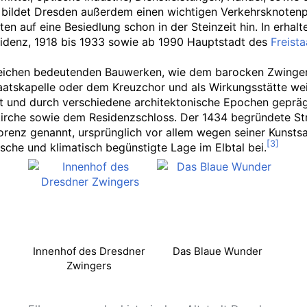
bildet Dresden außerdem einen wichtigen Verkehrsknotenp
en auf eine Besiedlung schon in der Steinzeit hin. In erh
Residenz, 1918 bis 1933 sowie ab 1990 Hauptstadt des
Freist
ahlreichen bedeutenden Bauwerken, wie dem barocken Zwing
atskapelle oder dem Kreuzchor und als Wirkungsstätte weit
rt und durch verschiedene architektonische Epochen gepräg
che sowie dem Residenzschloss. Der 1434 begründete Strie
orenz genannt, ursprünglich vor allem wegen seiner Kunst
sche und klimatisch begünstigte Lage im Elbtal bei.
Innenhof des Dresdner
Das Blaue Wunder
Zwingers