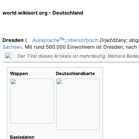
world.wikisort.org - Deutschland
?
/
Dresden
(
Aussprache
;
obersorbisch
Drježdźany
; abg
i
Sachsen
. Mit rund 560.000 Einwohnern ist Dresden, nach
Der Titel dieses Artikels ist mehrdeutig. Weitere Bed
Wappen
Deutschlandkarte
Basisdaten