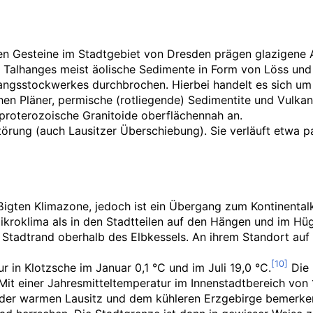
 Gesteine im Stadtgebiet von Dresden prägen glazigene Ab
hen Talhanges meist äolische Sedimente in Form von Löss
sstockwerkes durchbrochen. Hierbei handelt es sich um ei
chen Pläner, permische (rotliegende) Sedimentite und Vulkan
proterozoische Granitoide oberflächennah an.
örung (auch Lausitzer Überschiebung). Sie verläuft etwa pa
ßigten Klimazone, jedoch ist ein Übergang zum Kontinental
s Mikroklima als in den Stadtteilen auf den Hängen und im
n Stadtrand oberhalb des Elbkessels. An ihrem Standort auf
ur in Klotzsche im Januar 0,1
°C und im Juli 19,0
°C.
Die 
Mit einer Jahresmitteltemperatur im Innenstadtbereich von 
 der warmen Lausitz und dem kühleren Erzgebirge bemerke