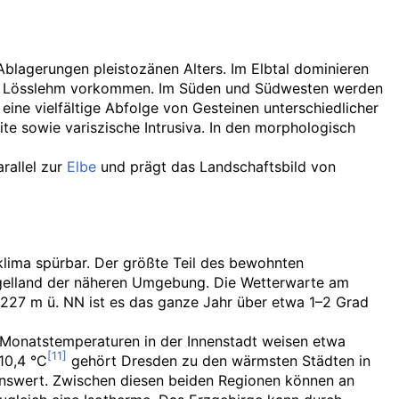
lagerungen pleistozänen Alters. Im Elbtal dominieren
 und Lösslehm vorkommen. Im Süden und Südwesten werden
ne vielfältige Abfolge von Gesteinen unterschiedlicher
ite sowie variszische Intrusiva. In den morphologisch
rallel zur
Elbe
und prägt das Landschaftsbild von
klima spürbar. Der größte Teil des bewohnten
 Hügelland der näheren Umgebung. Die Wetterwarte am
227
m
ü.
NN
ist es das ganze Jahr über etwa 1–2
Grad
Monatstemperaturen in der Innenstadt weisen etwa
10,4
°C
gehört Dresden zu den wärmsten Städten in
nswert. Zwischen diesen beiden Regionen können an