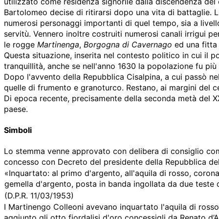
utilizzato come residenza signorile dalla discendenza de
Bartolomeo decise di ritirarsi dopo una vita di battaglie. L
numerosi personaggi importanti di quel tempo, sia a livello 
servitù. Vennero inoltre costruiti numerosi canali irrigui per
le rogge
Martinenga
,
Borgogna di Cavernago
ed una fitta 
Questa situazione, inserita nel contesto politico in cui il 
tranquillità, anche se nell'anno 1630 la popolazione fu più
Dopo l'avvento della Repubblica Cisalpina, a cui passò ne
quelle di frumento e granoturco. Restano, ai margini del cen
Di epoca recente, precisamente della seconda metà del XX
paese.
Simboli
Lo stemma venne approvato con delibera di consiglio comu
concesso con Decreto del presidente della Repubblica del
«Inquartato: al primo d'argento, all'aquila di rosso, coronat
gemella d'argento, posta in banda ingollata da due teste di
(
D.P.R. 11/03/1953
)
I Martinengo Colleoni avevano inquartato l'aquila di rosso 
aggiunto gli otto fiordalisi d'oro concessigli da Renato d’