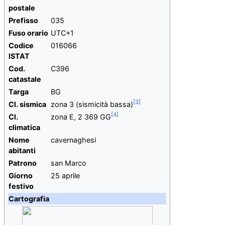
postale
Prefisso
035
Fuso orario
UTC+1
Codice
016066
ISTAT
Cod.
C396
catastale
Targa
BG
Cl. sismica
zona 3
(sismicità bassa)
Cl.
zona E, 2 369 GG
climatica
Nome
cavernaghesi
abitanti
Patrono
san Marco
Giorno
25 aprile
festivo
Cartografia