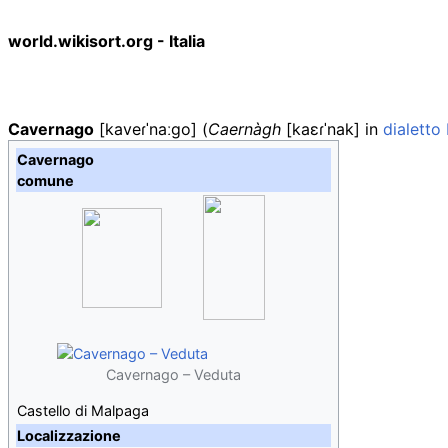
world.wikisort.org - Italia
Cavernago
[kaveɾˈnaːɡo]
(
Caernàgh
[kaɛɾˈnak]
in
dialett
Cavernago
comune
Cavernago – Veduta
Castello di Malpaga
Localizzazione