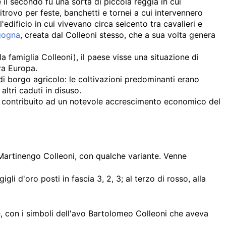
 il secondo fu una sorta di piccola reggia in cui
itrovo per feste, banchetti e tornei a cui intervennero
'edificio in cui vivevano circa seicento tra cavalieri e
gogna
, creata dal Colleoni stesso, che a sua volta genera
la famiglia Colleoni), il paese visse una situazione di
ra Europa.
i borgo agricolo: le coltivazioni predominanti erano
altri caduti in disuso.
no contribuito ad un notevole accrescimento economico del
Martinengo Colleoni, con qualche variante. Venne
li d'oro posti in fascia 3, 2, 3; al terzo di rosso, alla
le, con i simboli dell'avo Bartolomeo Colleoni che aveva