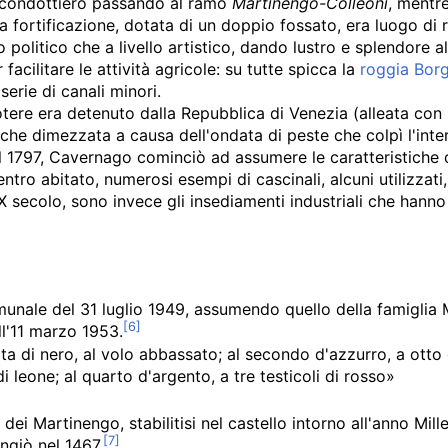
l condottiero passando al ramo
Martinengo-Colleoni
, mentre
a fortificazione, dotata di un doppio fossato, era luogo di r
politico che a livello artistico, dando lustro e splendore all
 facilitare le attività agricole: su tutte spicca la
roggia Bor
serie di canali minori.
potere era detenuto dalla Repubblica di Venezia (alleata con 
 che dimezzata a causa dell'ondata di peste che colpì l'inte
l 1797, Cavernago cominciò ad assumere le caratteristiche d
tro abitato, numerosi esempi di cascinali, alcuni utilizzati, 
 secolo, sono invece gli insediamenti industriali che han
nale del 31 luglio 1949, assumendo quello della famiglia 
l'11 marzo 1953.
a di nero, al volo abbassato; al secondo d'azzurro, a otto gig
 leone; al quarto d'argento, a tre testicoli di rosso»
dei Martinengo, stabilitisi nel castello intorno all'anno Mil
Angiò nel 1467.