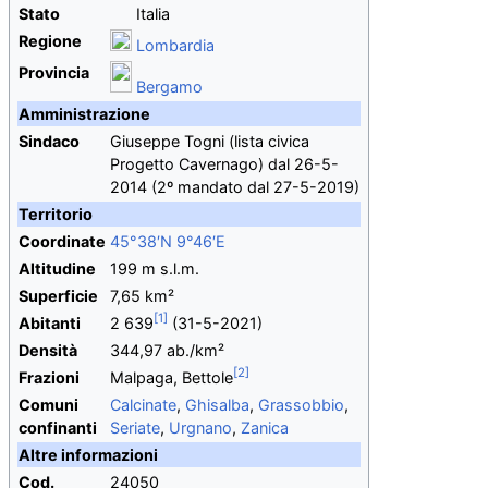
Stato
Italia
Regione
Lombardia
Provincia
Bergamo
Amministrazione
Sindaco
Giuseppe Togni
(lista civica
Progetto Cavernago)
dal
26-5-
2014
(2º mandato dal
27-5-2019)
Territorio
Coordinate
45°38′N
9°46′E
Altitudine
199
m
s.l.m.
Superficie
7,65 km²
Abitanti
2 639
(31-5-2021)
Densità
344,97 ab./km²
Frazioni
Malpaga
, Bettole
Comuni
Calcinate
,
Ghisalba
,
Grassobbio
,
confinanti
Seriate
,
Urgnano
,
Zanica
Altre informazioni
Cod.
24050