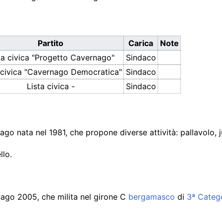
Partito
Carica
Note
ta civica "Progetto Cavernago"
Sindaco
 civica "Cavernago Democratica"
Sindaco
Lista civica -
Sindaco
go nata nel 1981, che propone diverse attività: pallavolo, j
llo.
rnago 2005, che milita nel girone C
bergamasco
di
3ª Categ