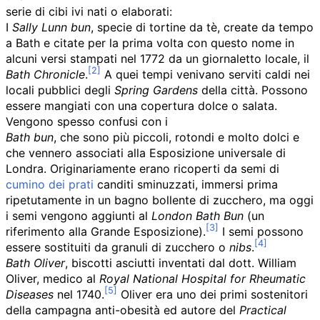
serie di cibi ivi nati o elaborati:
I
Sally Lunn bun
, specie di tortine da tè, create da tempo
a Bath e citate per la prima volta con questo nome in
alcuni versi stampati nel 1772 da un giornaletto locale, il
Bath Chronicle
.
A quei tempi venivano serviti caldi nei
locali pubblici degli
Spring Gardens
della città. Possono
essere mangiati con una copertura dolce o salata.
Vengono spesso confusi con i
Bath bun
, che sono più piccoli, rotondi e molto dolci e
che vennero associati alla Esposizione universale di
Londra. Originariamente erano ricoperti da semi di
cumino dei prati
canditi sminuzzati, immersi prima
ripetutamente in un bagno bollente di zucchero, ma oggi
i semi vengono aggiunti al
London Bath Bun
(un
riferimento alla Grande Esposizione).
I semi possono
essere sostituiti da granuli di zucchero o
nibs
.
Bath Oliver
, biscotti asciutti inventati dal dott. William
Oliver, medico al
Royal National Hospital for Rheumatic
Diseases
nel 1740.
Oliver era uno dei primi sostenitori
della campagna anti-obesità ed autore del
Practical