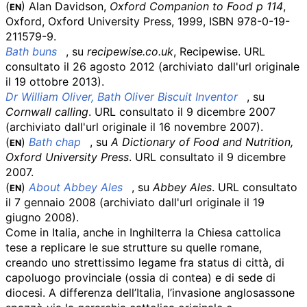
(
)
Alan Davidson,
Oxford Companion to Food p 114
,
EN
Oxford, Oxford University Press, 1999, ISBN
978-0-19-
211579-9.
Bath buns
, su
recipewise.co.uk
, Recipewise.
URL
consultato il 26 agosto 2012
(archiviato dall'
url originale
il 19 ottobre 2013)
.
Dr William Oliver, Bath Oliver Biscuit Inventor
, su
Cornwall calling
.
URL consultato il 9 dicembre 2007
(archiviato dall'
url originale
il 16 novembre 2007)
.
(
)
Bath chap
, su
A Dictionary of Food and Nutrition,
EN
Oxford University Press
.
URL consultato il 9 dicembre
2007
.
(
)
About Abbey Ales
, su
Abbey Ales
.
URL consultato
EN
il 7 gennaio 2008
(archiviato dall'
url originale
il 19
giugno 2008)
.
Come in Italia, anche in Inghilterra la Chiesa cattolica
tese a replicare le sue strutture su quelle romane,
creando uno strettissimo legame fra status di città, di
capoluogo provinciale (ossia di contea) e di sede di
diocesi. A differenza dell’Italia, l’invasione anglosassone