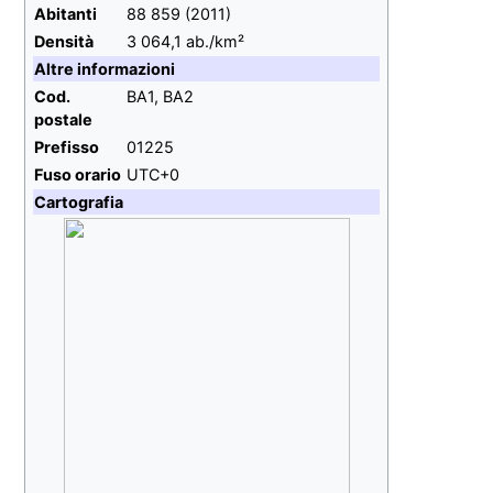
Abitanti
88 859
(2011)
Densità
3 064,1 ab./km²
Altre informazioni
Cod.
BA1, BA2
postale
Prefisso
01225
Fuso orario
UTC+0
Cartografia