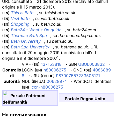
URL consultato il 21 dicembre 2012
(archiviato dall'
url
originale
il 15 marzo 2013)
.
(
)
This is Bath
, su
thisisbath.co.uk
.
EN
(
)
Visit Bath
, su
visitbath.co.uk
.
EN
(
)
Shopping
, su
bath.co.uk
.
EN
(
)
Bath24 - What's On guide
, su
bath24.com
.
EN
(
)
Thermae Bath Spa
, su
thermaebathspa.com
.
EN
(
)
Bath University
, su
bath.ac.uk
.
EN
(
)
Bath Spa University
, su
bathspa.ac.uk
.
URL
EN
consultato il 20 maggio 2019
(archiviato dall'
url
originale
il 9 dicembre 2007)
.
VIAF
(
)
137153818
·
SBN
UBOL003832
·
EN
Controllo
LCCN
(
)
n80006275
·
GND
(
)
4086889-
EN
DE
di
8
·
J9U
(
)
987007557233505171
·
EN
,
HE
autorità
NDL
(
)
00628974
·
WorldCat Identities
EN
,
JA
(
)
lccn-n80006275
EN
Portale Patrimoni
Portale Regno Unito
dell'umanità
На других языках