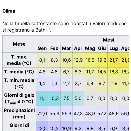
Clima
Nella tabella sottostante sono riportati i valori medi che
si registrano a Bath
.
Mesi
Mese
Gen
Feb
Mar
Apr
Mag
Giu
Lug
Ago
T. max.
8,1
8,3
10,6
12,9
16,5
19,3
21,7
21,5
media (°C)
T. media (°C)
4,8
4,8
6,7
8,3
11,7
14,5
16,8
16,2
T. min. media
1,4
1,3
2,7
3,7
6,8
9,7
11,9
11,7
(°C)
Giorni di gelo
11,1
10,3
7,5
5,0
0,7
0,0
0,0
0,0
(T
≤ 0 °C)
min
Precipitazioni
72,0
55,6
56,6
47,3
48,9
57,2
48,9
56,6
(mm)
Giorni di
12,5
10,2
10,9
9,2
8,8
8,5
6,9
8,6