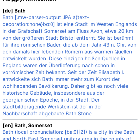
[de] Bath
Bath [.mw-parser-output .IPA a{text-
decoration:none}bɑːθ] ist eine Stadt im Westen Englands
in der Grafschaft Somerset am Fluss Avon, etwa 20 km
von der größeren Stadt Bristol entfernt. Sie ist berühmt
für ihre römischen Bäder, die ab dem Jahr 43 n. Chr. von
den damals hier lebenden Römern aus warmen Quellen
entwickelt wurden. Diese einzigen heißen Quellen in
England waren der Überlieferung nach schon in
vorrömischer Zeit bekannt. Seit der Zeit Elisabeth I.
entwickelte sich Bath immer mehr zum Kurort der
wohlhabenden Bevölkerung. Daher gibt es noch viele
historische Gebäude, insbesondere aus der
georgianischen Epoche, in der Stadt. Der
stadtbildprägende Werkstein ist der in der
Nachbarschaft abgebaute Bath Stone.
[en] Bath, Somerset
Bath (local pronunciation: [baːθ][2]) is a city in the Bath
and North East Somerset unitary area in the county of