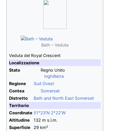
Bath – Veduta
Veduta del Royal Crescent
Localizzazione
Stato
Regno Unito
Inghilterra
Regione
Sud Ovest
Contea
Somerset
Distretto
Bath and North East Somerset
Territorio
Coordinate
51°23′N
2°22′W
Altitudine
132
m
s.l.m.
Superficie
29 km²