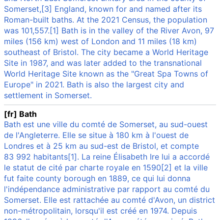
Somerset,[3] England, known for and named after its
Roman-built baths. At the 2021 Census, the population
was 101,557.[1] Bath is in the valley of the River Avon, 97
miles (156 km) west of London and 11 miles (18 km)
southeast of Bristol. The city became a World Heritage
Site in 1987, and was later added to the transnational
World Heritage Site known as the "Great Spa Towns of
Europe" in 2021. Bath is also the largest city and
settlement in Somerset.
[fr] Bath
Bath est une ville du comté de Somerset, au sud-ouest
de l'Angleterre. Elle se situe à 180 km à l'ouest de
Londres et à 25 km au sud-est de Bristol, et compte
83 992 habitants[1]. La reine Élisabeth Ire lui a accordé
le statut de cité par charte royale en 1590[2] et la ville
fut faite county borough en 1889, ce qui lui donna
l'indépendance administrative par rapport au comté du
Somerset. Elle est rattachée au comté d'Avon, un district
non-métropolitain, lorsqu'il est créé en 1974. Depuis