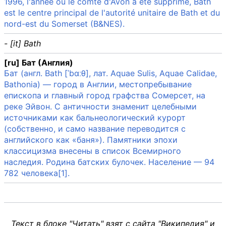
1996, l'année où le comté d'Avon a été supprimé, Bath
est le centre principal de l'autorité unitaire de Bath et du
nord-est du Somerset (B&NES).
- [it] Bath
[ru] Бат (Англия)
Бат (англ. Bath [ˈbɑːθ], лат. Aquae Sulis, Aquae Calidae,
Bathonia) — город в Англии, местопребывание
епископа и главный город графства Сомерсет, на
реке Эйвон. С античности знаменит целебными
источниками как бальнеологический курорт
(собственно, и само название переводится с
английского как «баня»). Памятники эпохи
классицизма внесены в список Всемирного
наследия. Родина батских булочек. Население — 94
782 человека[1].
Текст в блоке "Читать" взят с сайта "Википедия" и