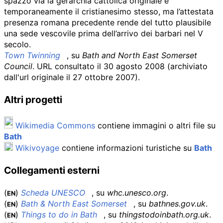
spazzò via la gerarchia cattolica originale e
temporaneamente il cristianesimo stesso, ma l’attestata
presenza romana precedente rende del tutto plausibile
una sede vescovile prima dell’arrivo dei barbari nel V
secolo.
Town Twinning
, su
Bath and North East Somerset
Council
.
URL consultato il 30 agosto 2008
(archiviato
dall'
url originale
il 27 ottobre 2007)
.
Altri progetti
Wikimedia Commons
contiene immagini o altri file su
Bath
Wikivoyage
contiene informazioni turistiche su
Bath
Collegamenti esterni
(
)
Scheda UNESCO
, su
whc.unesco.org
.
EN
(
)
Bath & North East Somerset
, su
bathnes.gov.uk
.
EN
(
)
Things to do in Bath
, su
thingstodoinbath.org.uk
.
EN