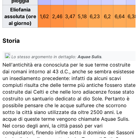
pioggia
Eliofania
assoluta (ore
1,62
2,46
3,47
5,18
6,23
6,2
6,64
6,38
al giorno)
Storia
Lo stesso argomento in dettaglio:
Aquae Sulis
.
Nell'antichità era conosciuta per le sue terme costruite
dai romani intorno al 43 d.C., anche se sembra esistesse
un insediamento precedente: infatti da alcuni scavi
compiuti risulta che delle terme più antiche fossero state
costruite dai Celti e che nelle loro adiacenze fosse stato
costruito un santuario dedicato al dio Sole. Pertanto è
possibile pensare che le acque sulfuree che scorrono
sotto la città siano utilizzate da oltre 2500 anni. Le
acque di queste terme vengono chiamate Aquae Sulis.
Nel corso degli anni, la città passò per vari
conquistatori, finendo infine sotto il dominio dei Sassoni