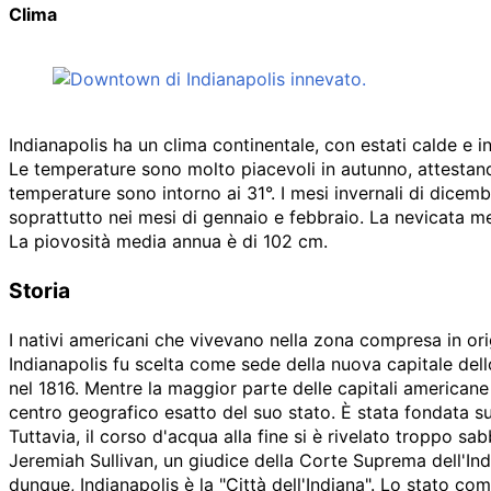
Clima
Indianapolis ha un clima continentale, con estati calde e i
Le temperature sono molto piacevoli in autunno, attestando
temperature sono intorno ai 31°. I mesi invernali di dicem
soprattutto nei mesi di gennaio e febbraio. La nevicata me
La piovosità media annua è di
102
cm
.
Storia
I nativi americani che vivevano nella zona compresa in ori
Indianapolis fu scelta come sede della nuova capitale dell
nel 1816. Mentre la maggior parte delle capitali americane t
centro geografico esatto del suo stato. È stata fondata s
Tuttavia, il corso d'acqua alla fine si è rivelato troppo sa
Jeremiah Sullivan
, un giudice della Corte Suprema dell'In
dunque, Indianapolis è la "Città dell'Indiana". Lo stato c