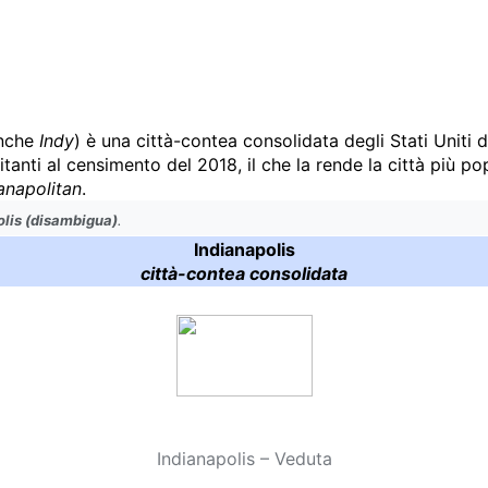
anche
Indy
) è una città-contea consolidata degli Stati Uniti
tanti al censimento del 2018, il che la rende la città più po
anapolitan
.
olis (disambigua)
.
Indianapolis
città-contea consolidata
Indianapolis – Veduta