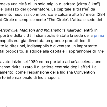
evedeva una città di un solo miglio quadrato (circa
3
km²
).
el palazzo del governatore. La capitale si trasferì da
umento neoclassico in bronzo e calcare alto 87 metri (284
 Circle o semplicemente "The Circle". L'attuale sede del
fersonville, Madison and Indianapolis Railroad
, entrò in
porti e della città. Indianapolis è stata la sede della
prima
anapolis era già diventata un grande produttrice di
tte le direzioni, Indianapolis è diventata un importante
 tal proposito, si addice alla capitale il soprannome di
The
a avuto inizio nel 1980 ed ha portato ad un'accelerazione
nno rivitalizzato il quartiere centrale degli affari. La
ioramento, come l'espansione della Indiana Convention
to internazionale di Indianapolis.