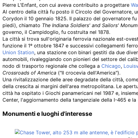
Pierre L'Enfant, con cui aveva contribuito a progettare
Wa
Al centro della città fu posto il Circolo del Governatore,
Corydon il 10 gennaio 1825. Il palazzo del governatore f
piedi), chiamato
The Indiana Soldiers' and Sailors' Monum
governo, il Campidoglio, fu costruita nel 1878.
La città si trova sull'originaria ferrovia nazionale est-ove
funzione il 1º ottobre 1847 e successivi collegamenti ferrov
Union Station
, una stazione con binari gestiti da due dive
automobili, rivaleggiando con pionieri del settore del calib
nodo di trasporto regionale che collega a
Chicago
,
Louisv
Crossroads of America
("Il crocevia dell'America").
Una rivitalizzazione delle aree degradate della città, com
della crescita ai margini dell'area metropolitana. Le apert
città ha ospitato i Giochi panamericani nel 1987 e, insiem
Center, l'aggiornamento della tangenziale della I-465 e la
Monumenti e luoghi d'interesse