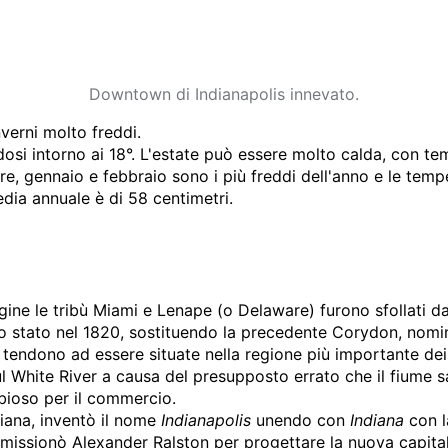
Downtown di Indianapolis innevato.
nverni molto freddi.
si intorno ai 18°. L'estate può essere molto calda, con tem
bre, gennaio e febbraio sono i più freddi dell'anno e le tem
dia annuale è di 58 centimetri.
gine le tribù Miami e Lenape (o Delaware) furono sfollati d
o stato nel 1820, sostituendo la precedente Corydon, nomina
endono ad essere situate nella regione più importante dei lor
ul White River a causa del presupposto errato che il fiume 
bbioso per il commercio.
diana, inventò il nome
Indianapolis
unendo con
Indiana
con 
ommissionò
Alexander Ralston
per progettare la nuova capital