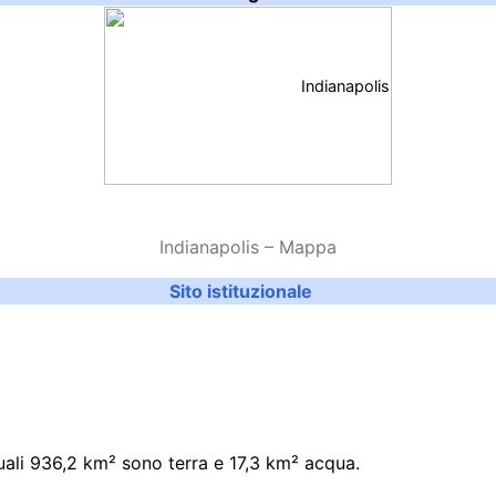
Indianapolis
Indianapolis – Mappa
Sito istituzionale
uali
936,2
km²
sono terra e
17,3
km²
acqua.