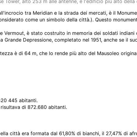
e Tower, alto
253
m
alle antenne, è l'edificio più alto della 
all'incrocio tra Meridian e la strada dei mercati, è il Monum
considerato come un simbolo della città.). Questo monumento
n e Vermout, è stato costruito in memoria dei soldati india
la Grande Depressione, completato nel 1951, anche se il suo
ltezza è di
64
m
, che lo rende più alto del Mausoleo origina
820 445
abitanti.
 risultava di 872.680 abitanti.
a città era formata dal 61,80% di bianchi, il 27,47% di afro