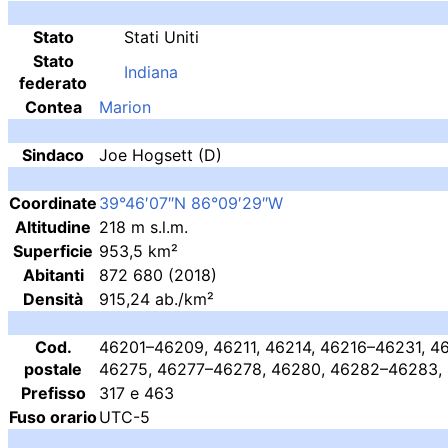
Stato
Stati Uniti
Stato
Indiana
federato
Contea
Marion
Sindaco
Joe Hogsett
(D)
Coordinate
39°46′07″N
86°09′29″W
Altitudine
218
m
s.l.m.
Superficie
953,5 km²
Abitanti
872 680
(2018)
Densità
915,24 ab./km²
Cod.
46201–46209, 46211, 46214, 46216–46231, 
postale
46275, 46277–46278, 46280, 46282–46283,
Prefisso
317 e 463
Fuso orario
UTC-5