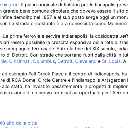
shington
. Il piano originale di Ralston per Indianapolis pr
 un grande bene comune circolare che doveva essere il sito d
u infine demolito nel 1857 e al suo posto sorge oggi un mon
ent
. La strada circostante è ora conosciuta come Monument
st. La prima ferrovia a servire Indianapolis, la cosiddetta
Jef
iari resero possibile la crescita espansiva della rete di tras
rse compagnie ferroviarie. Entro la fine del XIX secolo, Indi
ro di Detroit. Con strade che portano fuori dalla città in tu
ille
,
Cincinnati
,
Columbus
,
Detroit
,
Cleveland
e
St. Louis
. A
e ad esempio Fall Creek Place e il centro di Indianapolis, h
ure di RCA Dome, Circle Centre e l'Indianapolis Artsgarden ha
e allo stato, ha investito pesantemente in progetti di migl
 costruzione di un nuovo terminal aeroportuale per l'Aeropor