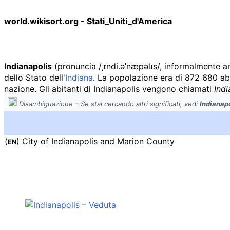
world.wikisort.org - Stati_Uniti_d'America
Indianapolis
(
pronuncia
/ˌɪndi.əˈnæpəlᵻs/
, informalmente 
dello Stato dell'
Indiana
. La popolazione era di
872 680
abi
nazione. Gli abitanti di Indianapolis vengono chiamati
Indi
Disambiguazione – Se stai cercando altri significati, vedi
Indianap
(
) City of Indianapolis and Marion County
EN