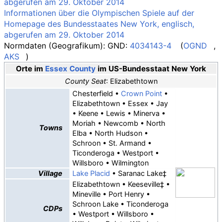
abgerufen am 29. Oktober 2014
Informationen über die Olympischen Spiele auf der
Homepage des Bundesstaates New York, englisch,
abgerufen am 29. Oktober 2014
Normdaten
(Geografikum): GND:
4034143-4
(
OGND
,
AKS
)
Orte im
Essex County
im US-Bundesstaat New York
County Seat
:
Elizabethtown
Chesterfield
•
Crown Point
•
Elizabethtown
•
Essex
•
Jay
•
Keene
•
Lewis
•
Minerva
•
Moriah
•
Newcomb
•
North
Towns
Elba
•
North Hudson
•
Schroon
•
St. Armand
•
Ticonderoga
•
Westport
•
Willsboro
•
Wilmington
Village
Lake Placid
•
Saranac Lake
‡
Elizabethtown
•
Keeseville
‡ •
Mineville
•
Port Henry
•
Schroon Lake
•
Ticonderoga
CDPs
•
Westport
•
Willsboro
•