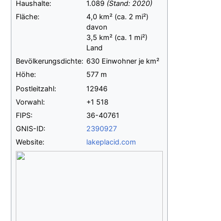
Haushalte:
1.089
(Stand:
2020
)
Fläche:
4,0
km²
(ca.
2
mi²)
davon
3,5
km²
(ca.
1
mi²)
Land
Bevölkerungsdichte:
630 Einwohner je km²
Höhe:
577
m
Postleitzahl:
12946
Vorwahl:
+1
518
FIPS:
36-40761
GNIS-ID:
2390927
Website:
lakeplacid.com