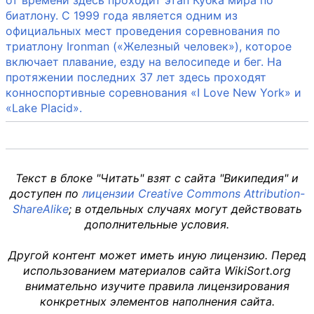
биатлону. С 1999 года является одним из
официальных мест проведения соревнования по
триатлону Ironman («Железный человек»), которое
включает плавание, езду на велосипеде и бег. На
протяжении последних 37 лет здесь проходят
конноспортивные соревнования «I Love New York» и
«Lake Placid».
Текст в блоке "Читать" взят с сайта "Википедия" и
доступен по
лицензии Creative Commons Attribution-
ShareAlike
; в отдельных случаях могут действовать
дополнительные условия.
Другой контент может иметь иную лицензию. Перед
использованием материалов сайта WikiSort.org
внимательно изучите правила лицензирования
конкретных элементов наполнения сайта.