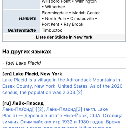
Willsboro Point
•
Wilmington
•
Witherbee
Bloomingdale
•
Moriah Center
Hamlets
•
North Pole
•
Olmstedville
•
Port Kent
•
Ray Brook
Geisterstädte
Timbuctoo
Liste der Städte in New York
На других языках
- [de] Lake Placid
[en] Lake Placid, New York
Lake Placid is a village in the Adirondack Mountains in
Essex County, New York, United States. As of the 2020
census, the population was 2,303.[2]
[ru] Лейк-Плэсид
Лейк-Плэ́сид[1][2], Лейк-Пласид[3] (англ. Lake
Placid) — деревня в штате Нью-Йорк, США. Столица
зимних Олимпийских игр 1932 и 1980 годов. Время
от времени здесь проходит этап Кубка мира по