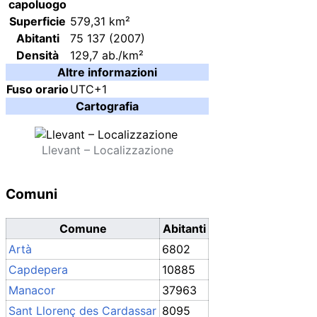
capoluogo
Superficie
579,31 km²
Abitanti
75 137
(2007)
Densità
129,7 ab./km²
Altre informazioni
Fuso orario
UTC+1
Cartografia
Llevant – Localizzazione
Comuni
Comune
Abitanti
Artà
6802
Capdepera
10885
Manacor
37963
Sant Llorenç des Cardassar
8095