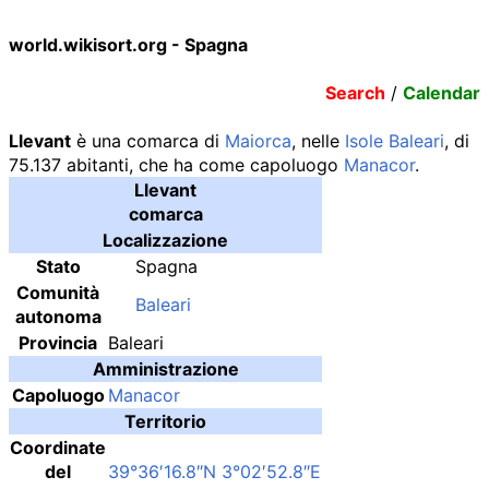
world.wikisort.org - Spagna
Search
/
Calendar
Llevant
è una comarca di
Maiorca
, nelle
Isole Baleari
, di
75.137 abitanti, che ha come capoluogo
Manacor
.
Llevant
comarca
Localizzazione
Stato
Spagna
Comunità
Baleari
autonoma
Provincia
Baleari
Amministrazione
Capoluogo
Manacor
Territorio
Coordinate
del
39°36′16.8″N
3°02′52.8″E