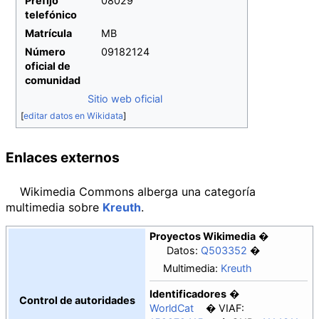
Prefijo
08029
telefónico
Matrícula
MB
Número
09182124
oficial de
comunidad
Sitio web oficial
[
editar datos en Wikidata
]
Enlaces externos
Wikimedia Commons alberga una categoría
multimedia sobre
Kreuth
.
Proyectos Wikimedia
Datos:
Q503352
Multimedia:
Kreuth
Identificadores
Control de autoridades
WorldCat
VIAF: