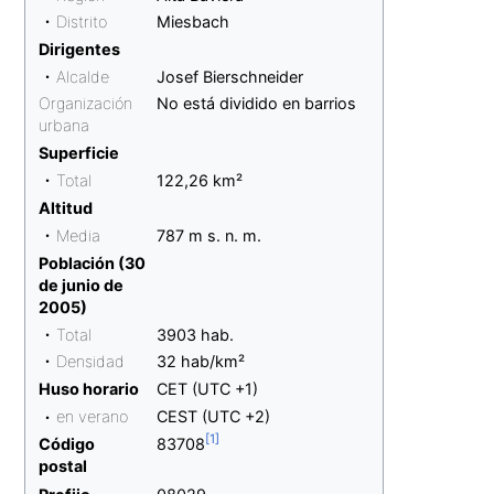
• Distrito
Miesbach
Dirigentes
• Alcalde
Josef Bierschneider
Organización
No está dividido en barrios
urbana
Superficie
• Total
122,26 km²
Altitud
• Media
787 m s. n. m.
Población
(30
de junio de
2005)
• Total
3903
hab.
• Densidad
32 hab/km²
Huso horario
CET (UTC +1)
• en verano
CEST (UTC +2)
Código
83708
postal