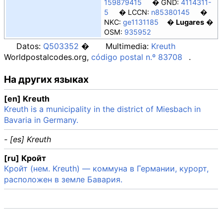
159879415
GND:
4114311-
5
LCCN:
n85380145
NKC:
ge1131185
Lugares
OSM:
935952
Datos:
Q503352
Multimedia:
Kreuth
Worldpostalcodes.org,
código postal n.º 83708
.
На других языках
[en] Kreuth
Kreuth is a municipality in the district of Miesbach in
Bavaria in Germany.
- [es] Kreuth
[ru] Кройт
Кройт (нем. Kreuth) — коммуна в Германии, курорт,
расположен в земле Бавария.