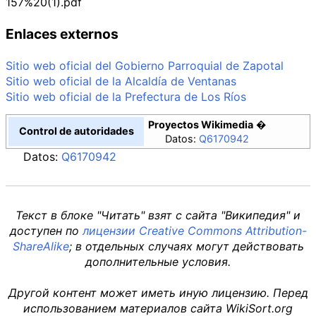
157%20(1).pdf
Enlaces externos
Sitio web oficial del Gobierno Parroquial de Zapotal
Sitio web oficial de la Alcaldía de Ventanas
Sitio web oficial de la Prefectura de Los Ríos
Proyectos Wikimedia
Control de autoridades
Datos:
Q6170942
Datos:
Q6170942
Текст в блоке "Читать" взят с сайта "Википедия" и
доступен по
лицензии Creative Commons Attribution-
ShareAlike
; в отдельных случаях могут действовать
дополнительные условия.
Другой контент может иметь иную лицензию. Перед
использованием материалов сайта WikiSort.org