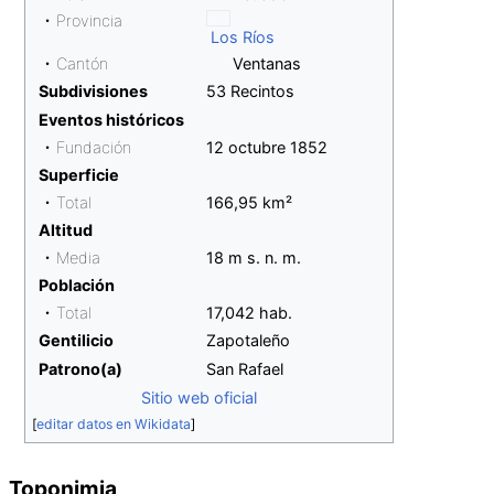
• Provincia
Los Ríos
• Cantón
Ventanas
Subdivisiones
53 Recintos
Eventos históricos
• Fundación
12 octubre 1852
Superficie
• Total
166,95 km²
Altitud
• Media
18 m s. n. m.
Población
• Total
17,042
hab.
Gentilicio
Zapotaleño
Patrono(a)
San Rafael
Sitio web oficial
[
editar datos en Wikidata
]
Toponimia