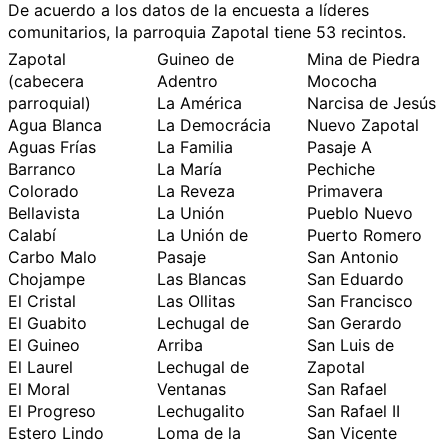
De acuerdo a los datos de la encuesta a líderes
comunitarios, la parroquia Zapotal tiene 53 recintos.
Zapotal
Guineo de
Mina de Piedra
(cabecera
Adentro
Mococha
parroquial)
La América
Narcisa de Jesús
Agua Blanca
La Democrácia
Nuevo Zapotal
Aguas Frías
La Familia
Pasaje A
Barranco
La María
Pechiche
Colorado
La Reveza
Primavera
Bellavista
La Unión
Pueblo Nuevo
Calabí
La Unión de
Puerto Romero
Carbo Malo
Pasaje
San Antonio
Chojampe
Las Blancas
San Eduardo
El Cristal
Las Ollitas
San Francisco
El Guabito
Lechugal de
San Gerardo
El Guineo
Arriba
San Luis de
El Laurel
Lechugal de
Zapotal
El Moral
Ventanas
San Rafael
El Progreso
Lechugalito
San Rafael II
Estero Lindo
Loma de la
San Vicente